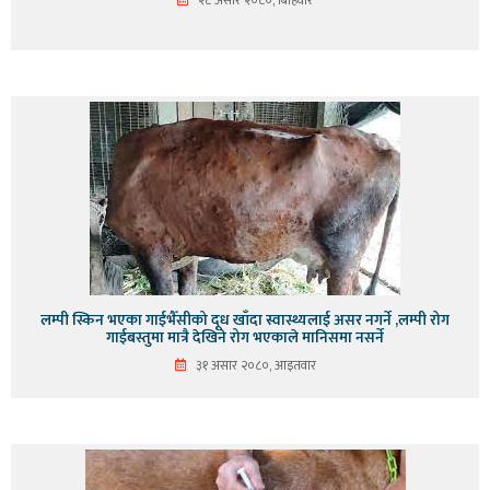
लम्पी स्किन भएका गाईभैँसीको दूध खाँदा स्वास्थ्यलाई असर नगर्ने ,लम्पी रोग
गाईबस्तुमा मात्रै देखिने रोग भएकाले मानिसमा नसर्ने
३१ असार २०८०, आइतवार