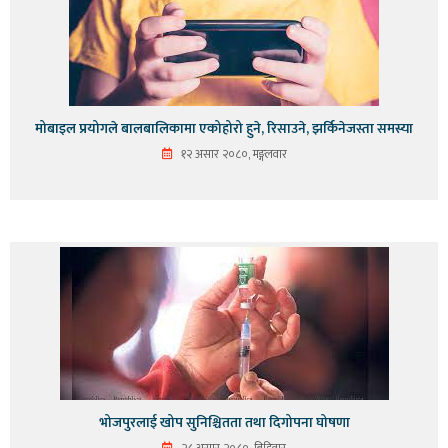
मोबाइल प्रयोगले बालबालिकामा एकोहोरो हुने, रिसाउने, झर्किनेजस्ता समस्या
१२ असार २०८०, मङ्गलवार
भोजपुरलाई खोप सुनिश्चितता तथा दिगोपना घोषणा
२८ असार २०८०, बिहिवार