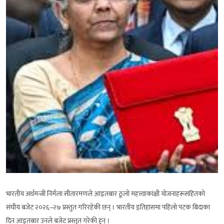
भारतीय अर्थमन्त्री निर्मला सीतारमणले आइतबार ठूलो महत्त्वाकांक्षी योजनाहरूसहितको
संघीय बजेट २०२६–२७ प्रस्तुत गरिरहेकी छन् । भारतीय इतिहासमा पहिलो पटक बिदाका
दिन आइतबार उनले बजेट प्रस्तुत गरेकी हुन् ।