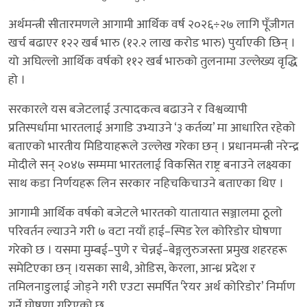
अर्थमन्त्री सीतारमणले आगामी आर्थिक वर्ष २०२६÷२७ लागि पूँजीगत
खर्च बढाएर १२२ खर्ब भारु (१२.२ लाख करोड भारु) पुर्याएकी छिन् ।
यो अघिल्लो आर्थिक वर्षको ११२ खर्ब भारुको तुलनामा उल्लेख्य वृद्धि
हो ।
सरकारले यस बजेटलाई उत्पादकत्व बढाउने र विश्वव्यापी
प्रतिस्पर्धामा भारतलाई अगाडि उभ्याउने ‘३ कर्तव्य’ मा आधारित रहेको
बताएको भारतीय मिडियाहरूले उल्लेख गरेका छन् । प्रधानमन्त्री नरेन्द्र
मोदीले सन् २०४७ सम्ममा भारतलाई विकसित राष्ट्र बनाउने लक्ष्यका
साथ कडा निर्णयहरू लिन सरकार नहिचकिचाउने बताएका थिए ।
आगामी आर्थिक वर्षको बजेटले भारतको यातायात सञ्जालमा ठूलो
परिवर्तन ल्याउने गरी ७ वटा नयाँ हाई–स्पिड रेल कोरिडोर घोषणा
गरेको छ । यसमा मुम्बई–पुणे र चेन्नई–बेङ्गलुरुजस्ता प्रमुख शहरहरू
समेटिएका छन् ।यसका साथै, ओडिस, केरला, आन्ध्र प्रदेश र
तमिलनाडुलाई जोड्ने गरी एउटा समर्पित ‘रेयर अर्थ कोरिडोर’ निर्माण
गर्ने घोषणा गरिएको छ,