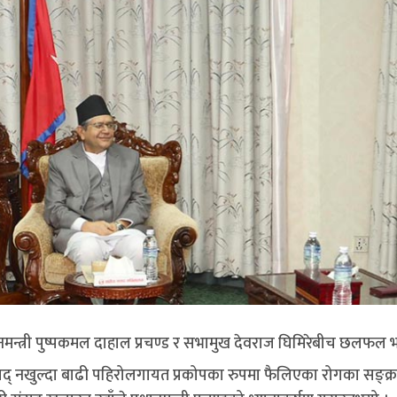
नमन्त्री पुष्पकमल दाहाल प्रचण्ड र सभामुख देवराज घिमिरेबीच छलफल
् नखुल्दा बाढी पहिरोलगायत प्रकोपका रुपमा फैलिएका रोगका सङ्क