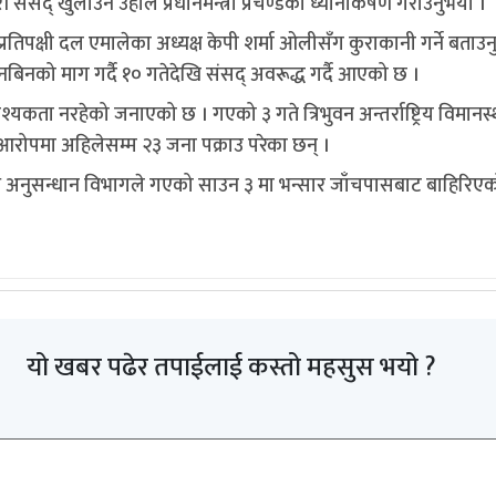
 संसद् खुलाउन उहाँले प्रधानमन्त्री प्रचण्डको ध्यानाकर्षण गराउनुभयो ।
रमुख प्रतिपक्षी दल एमालेका अध्यक्ष केपी शर्मा ओलीसँग कुराकानी गर्
िनको माग गर्दै १० गतेदेखि संसद् अवरूद्ध गर्दै आएको छ ।
ता नरहेको जनाएको छ । गएको ३ गते त्रिभुवन अन्तर्राष्ट्रिय विमानस्
आरोपमा अहिलेसम्म २३ जना पक्राउ परेका छन् ।
श्व अनुसन्धान विभागले गएको साउन ३ मा भन्सार जाँचपासबाट बाहिरिए
यो खबर पढेर तपाईलाई कस्तो महसुस भयो ?