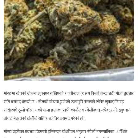
मोरङमा खेतको बीचमा लुकाएर राखिएको ९ क्वीन्टल (९ सय किलो)भन्दा बढी गाँजा बुधबार
राति बरामद भएको छ । खेतको बीचमा डुम्रीको रुखमुनि परालले छोपेर लुकाइछिपाइ
राखिएको ठूलो परिमाणको गाजा इलाका प्रहरी कार्यालय रंगेलीका इन्स्पेक्टर नरेन्द्रकुमार
बोगटी नेतृत्वको टोलीले राति ९ बजेतिर बरामद गरेको हो ।
मोरङ प्रहरीका प्रवक्ता डीएसपी हरिनन्दन चौधरीका अनुसार रंगेली नगरपालिका–८ स्थित