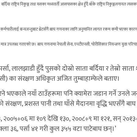
ाष्ट्रिय निकुञ्ज तथा यसका मध्यवर्ती आसपासका क्षेत्र हुँदै बाँके राष्ट्रिय निकुञ्जलगायत त्यसका मध्यव
ने, कर्मचारीलाई बन्यजन्तुबाट थ्रेटसँगै बाघ गणनाका लागि अनुमानित लागत रकम कमी भएका कारण
्र उपलब्ध गराएको छ। बाघ गणनामा नेपाली सेना, एनटीएनसी, चोरीसिकार नियन्त्रण युवा परिचा
, लालझाडी हुँदै पुसको दोस्रो साता बर्दिया र तेस्रो साता शुक्ला
नसी) का संरक्षण अधिकृत अजित तुम्बाहाम्फेले बताए।
 गरिने भएकाले नयाँ ठाउँहरूमा पनि क्यामेरा जडान गर्ने उन
क्षण, प्रशस्त पानी तथा घाँसे मैदानमा वृद्धि भएसँगै बाघ ब
२३, २००५÷०६ मा १०९ देखि १३०, २००८÷९ मा १२१, सन् २०१३
क्ला ३६, पर्सा ४१ गरी कुल ३५५ वटा पाटेबाघ छन्।’