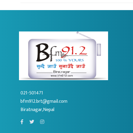
021-501471
bfm912.brt@gmail.com
Biratnagar,Nepal